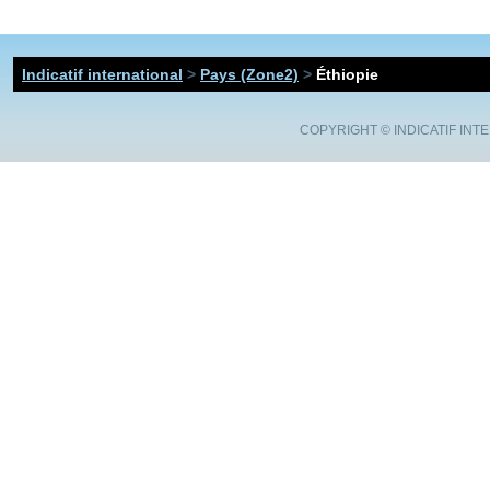
Indicatif international
>
Pays (Zone2)
>
Éthiopie
COPYRIGHT ©
INDICATIF INT