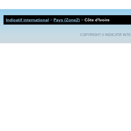
Indicatif international
>
Pays (Zone2)
>
Côte d'Ivoire
COPYRIGHT ©
INDICATIF INT