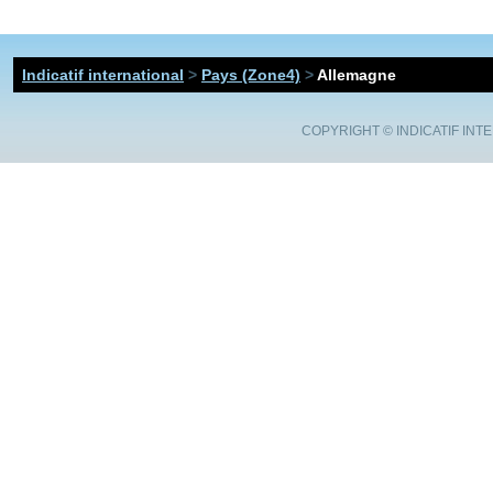
Indicatif international
>
Pays (Zone4)
>
Allemagne
COPYRIGHT ©
INDICATIF INT