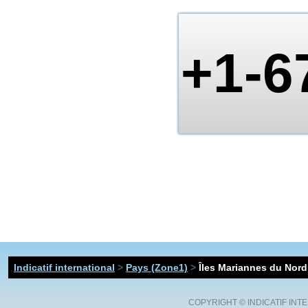
+1-6
Indicatif international
>
Pays (Zone1)
>
Îles Mariannes du Nord
COPYRIGHT ©
INDICATIF INT